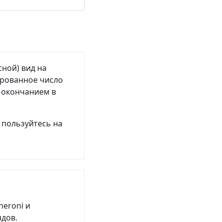
сной) вид на
ированное число
м окончанием в
 пользуйтесь на
heroni и
ядов.