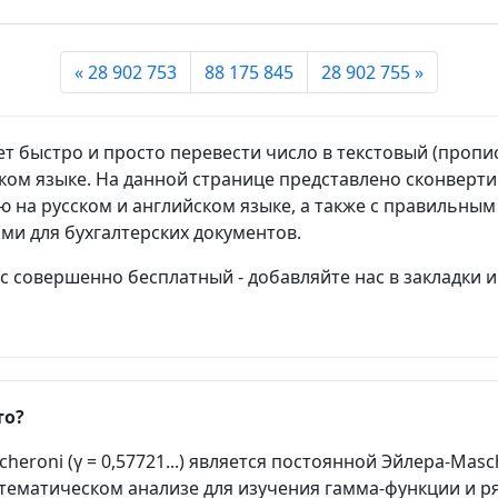
« 28 902 753
88 175 845
28 902 755 »
т быстро и просто перевести число в текстовый (пропи
ском языке. На данной странице представлено сконверт
 на русском и английском языке, а также с правильны
ами для бухгалтерских документов.
 совершенно бесплатный - добавляйте нас в закладки и
то?
heroni (γ = 0,57721...) является постоянной Эйлера-Masc
тематическом анализе для изучения гамма-функции и р