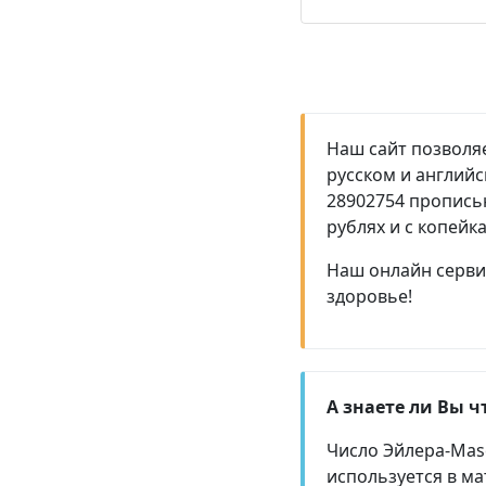
Наш сайт позволяе
русском и англий
28902754 прописью
рублях и с копейк
Наш онлайн сервис
здоровье!
А знаете ли Вы ч
Число Эйлера-Masc
используется в ма